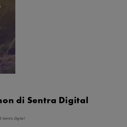
Aksesoris Lensa
Sony FE
7Artisans
TTArtisans
Canon EOS-R
Canon EOS-M
Fujifilm
Panasonic
Tamron
More..
n di Sentra Digital
Sentra Digital