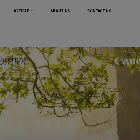
ARTICLE
ABOUT US
CONTACT US
DIGITAL
INFO SENTRA DIGITAL
VIDEO DAN AKSESORIS
KAMERA P
rrorless
FAQ
Profesional Camcorder
Refill Instax
SLR
Informasi Umum
Consumer Video Camcorder
Instax Mini
og
Tips & Trik
Aksesoris Video
Refill Polaro
ocket
Promo Terbaru
Gimbal Stabilizer
treaming
Wireless Microphone
am
Wireless Video
 Monopod Kamera
Tripod Video
TOOLS
SONY CINEMA LINE
MERK
udio
Sony