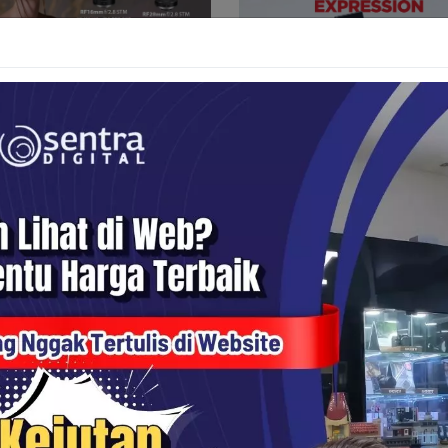
Supertelephoto
Canon Tripod
ra Digital