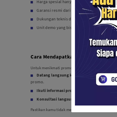
Harga spesial hanya di bulan Desember
Garansi resmi dari Canon Indonesia
Dukungan teknis dari tim profesional
Unit demo yang bisa kamu coba langsung d
Cara Mendapatkan Promonya
Untuk menikmati promo Canon akhir tahun di Sent
Datang langsung ke toko Sentra Digital
di
promo.
Ikuti informasi promo melalui
Instagram re
Konsultasi langsung dengan tim kami di t
Pastikan kamu tidak melewatkan periode promo ka