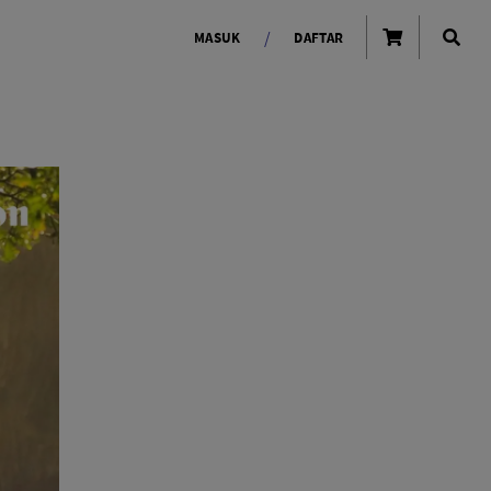
/
MASUK
DAFTAR
OLAROID
LIGHTING TOOLS
Ring Light
Lampu LED Godox
id
LENSA KAMERA
Lensa Mirrorless