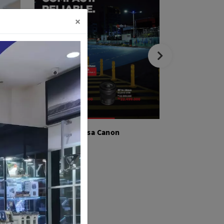
×
Lensa Canon
Ca