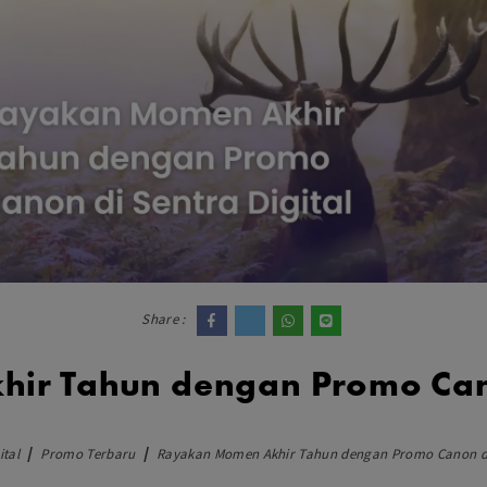
dio
Canon
tinues
Nikon
pu Streaming
Fujifilm
 TWS
Panasonic
 C
Godox
ls
Xiaomi
DJI
Kingma
Haida
More..
LAND
SEMUA PRODUK
Share :
an Xiaomi
r Tahun dengan Promo Cano
iaomi
Camera
arger
ital
Promo Terbaru
Rayakan Momen Akhir Tahun dengan Promo Canon di 