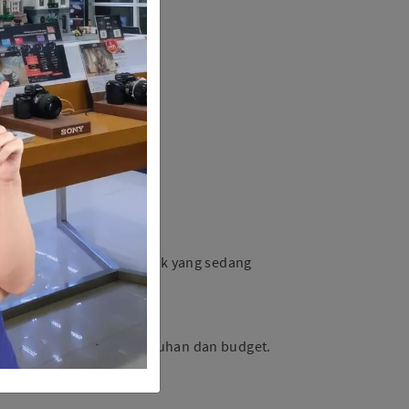
mberikan informasi produk yang sedang
an produk unggulan.
ang sesuai dengan kebutuhan dan budget.