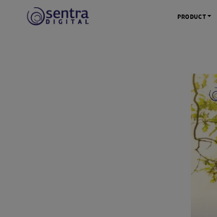
PRODUCT
KAMERA 
Kamera Mi
Kamera D
Kamera Vl
Kamera P
Kamera S
Action C
Tripod &
STUDIO 
Lampu St