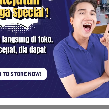
i toko
ra Digital, kamu bisa:
Surabaya
dan
Yogjakarta
. Tim di lokasi siap membantu dan me
smi Sentra Digital
untuk update harga spesial, stok terbatas, d
oko
agar kamu bisa mendapatkan rekomendasi
produk Canon
y
rena stok dan harga spesial hanya berlaku selama bulan Desember.