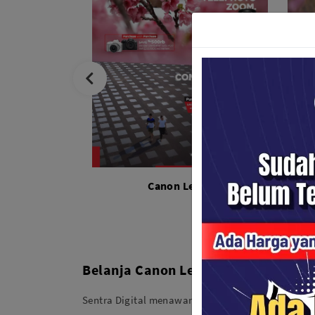
Canon Lensa
Belanja Canon Lebih Untung di Sent
Sentra Digital menawarkan: